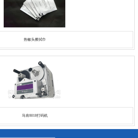
热敏头擦拭巾
马肯8018打码机