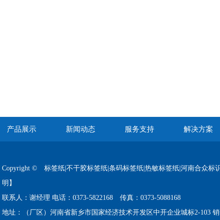
产品展示
新闻动态
服务支持
解决方案
Copyright © 标签纸|不干胶标签纸|条码标签纸|热敏标签纸|河南合众标识科技有限
明】
联系人：谢经理 电话：0373-5822168 传真：0373-5088168
地址：（厂区）河南省新乡市国家经济技术开发区中开企业城标2-103 